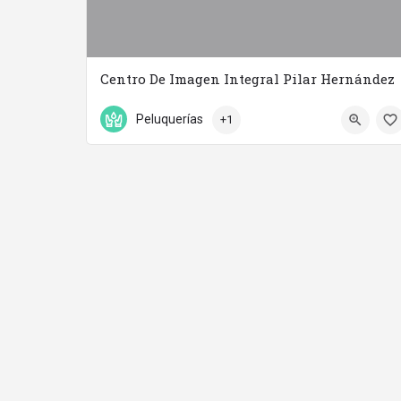
Centro De Imagen Integral Pilar Hernández
958 17 14 89
C/ César augusto
Peluquerías
+1