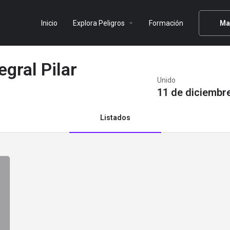
arrow_drop_down
Inicio
Explora Peligros
Formación
Ma
gral Pilar
Unido
11 de diciembr
Listados