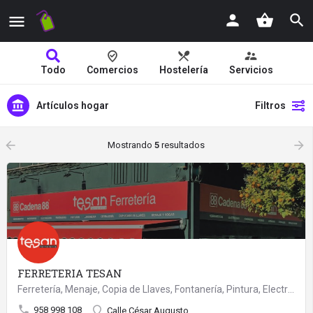
Todo
Comercios
Hostelería
Servicios
Artículos hogar
Filtros
arrow_backward
arrow_forward
Mostrando
5
resultados
FERRETERIA TESAN
Ferretería, Menaje, Copia de Llaves, Fontanería, Pintura, Electricidad, Jardín,
958 998 108
Calle César Augusto