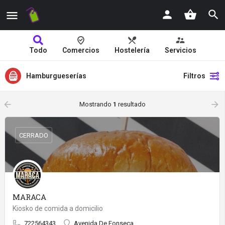
Todo
Comercios
Hostelería
Servicios
Hamburgueserías
Filtros
arrow_backward
arrow_forward
Mostrando
1
resultado
CERRADO
MARACA
Kiosko de comida a domicilio
722564343
Avenida De Fonseca