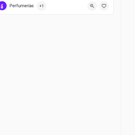
958050723
Calle Pintor Velázquez 1
Perfumerías
+1