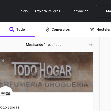
arrow_drop_down
Inicio
Explora Peligros
Formación
Ma
Todo
Comercios
Hosteler
ow_backward
arrow_forward
Mostrando
1
resultado
Todo Hogar