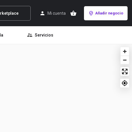
rketplace
Mi cuenta
Añadir negocio
ía
Servicios