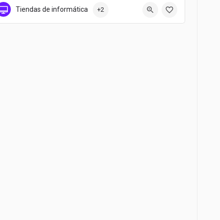
634 58 58 55
Camino Nuevo 9
Tiendas de informática
+2