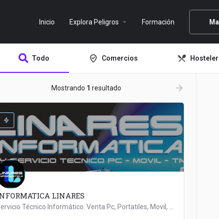
arrow_drop_down
Inicio
Explora Peligros
Formación
Ma
Todo
Comercios
Hosteler
ow_backward
arrow_forward
Mostrando
1
resultado
INFORMATICA LINARES
Servicio Técnico Informático. Venta Pc, Portatiles, Movil, Tintas, Perifericos, REGALOS...