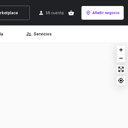
rketplace
Mi cuenta
Añadir negocio
ía
Servicios