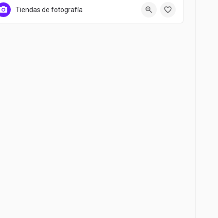
958 40 57 86
C/Prado Llano
Tiendas de fotografía