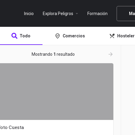
arrow_drop_down
Inicio
Explora Peligros
Formación
Ma
Todo
Comercios
Hosteler
ow_backward
arrow_forward
Mostrando
1
resultado
oto Cuesta