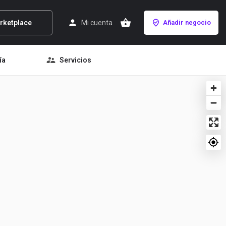
rketplace
Mi cuenta
Añadir negocio
ía
Servicios