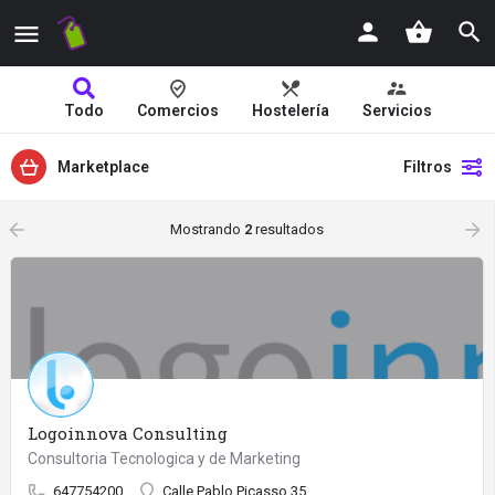
Todo
Comercios
Hostelería
Servicios
Marketplace
Filtros
arrow_backward
arrow_forward
Mostrando
2
resultados
Logoinnova Consulting
Consultoria Tecnologica y de Marketing
647754200
Calle Pablo Picasso 35