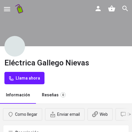
Eléctrica Gallego Nievas
Llama ahora
Información
Reseñas
0
Como llegar
Enviar email
Web
De