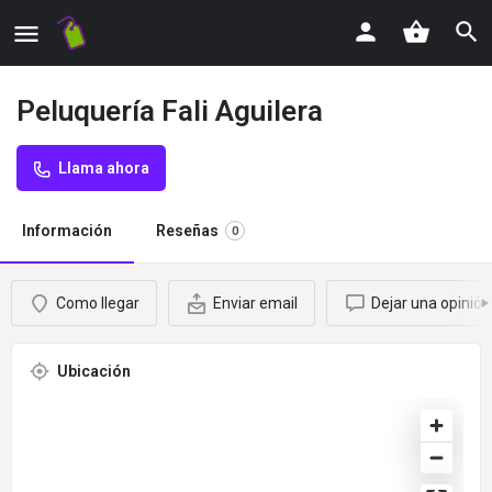
Peluquería Fali Aguilera
Llama ahora
Información
Reseñas
0
Como llegar
Enviar email
Dejar una opinión
Ubicación