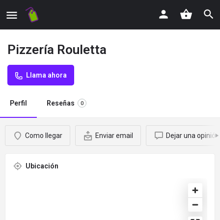
Pizzería Rouletta
Llama ahora
Perfil
Reseñas
0
Como llegar
Enviar email
Dejar una opinión
Ubicación