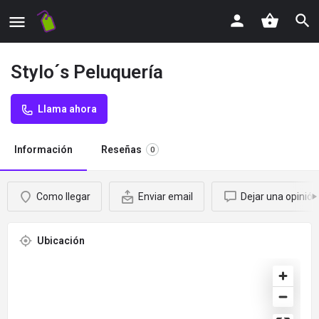
Stylo´s Peluquería
Llama ahora
Información
Reseñas
0
Como llegar
Enviar email
Dejar una opinión
Ubicación