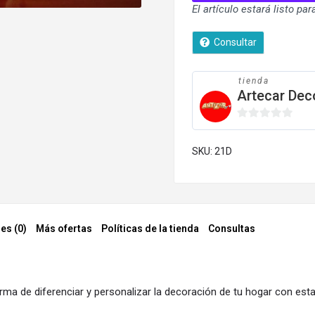
El artículo estará listo pa
Consultar
tienda
Artecar Dec
0
de
SKU:
21D
5
es (0)
Más ofertas
Políticas de la tienda
Consultas
orma de diferenciar y personalizar la decoración de tu hogar con esta