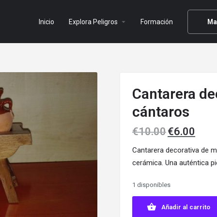
arrow_drop_down
Inicio
Explora Peligros
Formación
Ma
Cantarera de
cántaros
€
10.00
€
6.00
Cantarera decorativa de ma
cerámica. Una auténtica p
1 disponibles
Añadir al carrito