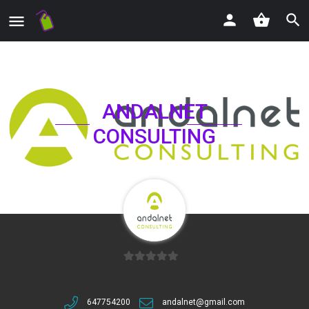
ANDALNET
CONSULTING
0
de
5
647754200
andalnet@gmail.com