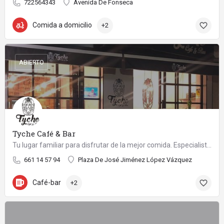
722564343
Avenida De Fonseca
Comida a domicilio
+2
ABIERTO
Tyche Café & Bar
Tu lugar familiar para disfrutar de la mejor comida. Especialistas en desayunos y meriendas. Novedades en la carta. ¡Te esperamos!
661 14 57 94
Plaza De José Jiménez López Vázquez
Café-bar
+2