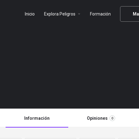
arrow_drop_down
Inicio
Explora Peligros
Formación
Ma
Información
Opiniones
0