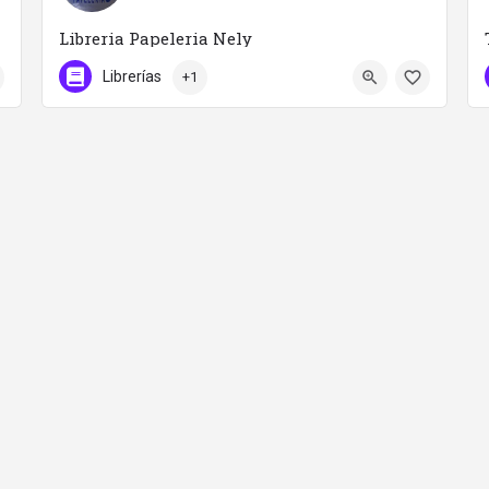
Libreria Papeleria Nely
696969549
Calle Juan Ramón Jiménez 3
Librerías
+1