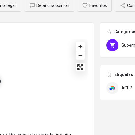
o llegar
Dejar una opinión
Favoritos
Com
Categoría
Super
Etiquetas
ACEP
gros, Provincia de Granada, España