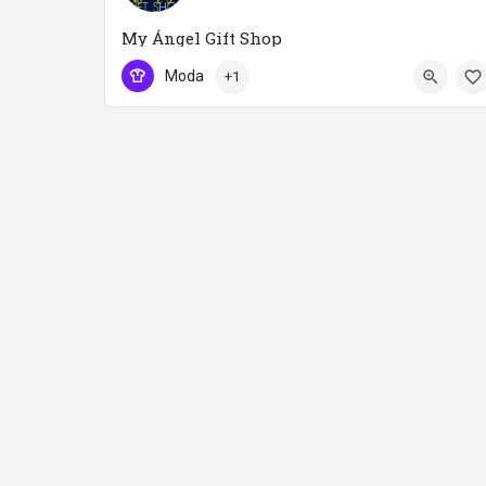
My Ángel Gift Shop
687031287
Moda
+1
Calle De Félix Rodríguez De La Fuente 1