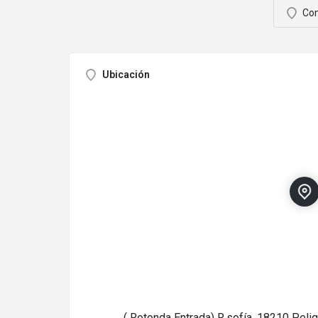
Com
Ubicación
( Rotonda Entrada) R.sofía, 18210 Peli